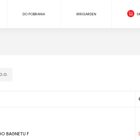
DO POBRANIA
IRRIGARDEN
S
O.O.
DO BAGNETU F