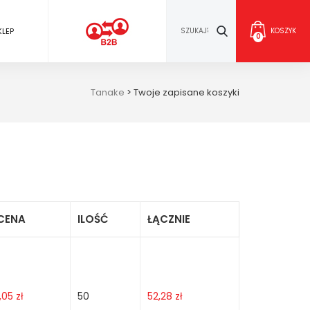
KLEP
KOSZYK
0
Tanake
>
Twoje zapisane koszyki
CENA
ILOŚĆ
ŁĄCZNIE
1,05
zł
50
52,28
zł