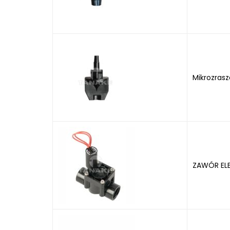
Mikrozras
ZAWÓR EL