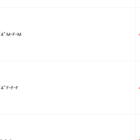
/4" M-F-M
4" F-F-F