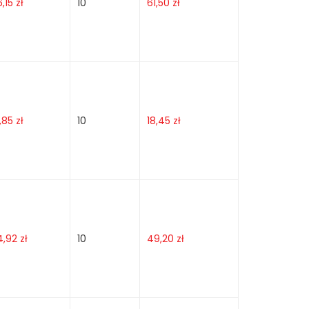
6,15
zł
10
61,50
zł
1,85
zł
10
18,45
zł
4,92
zł
10
49,20
zł