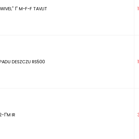
WIVEL" 1" M-F-F TAVLIT
PADU DESZCZU RS500
-1"M IR