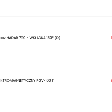
o
zacz HADAR 7110 - WKŁADKA 180
(D)
EKTROMAGNETYCZNY PGV-100 1"