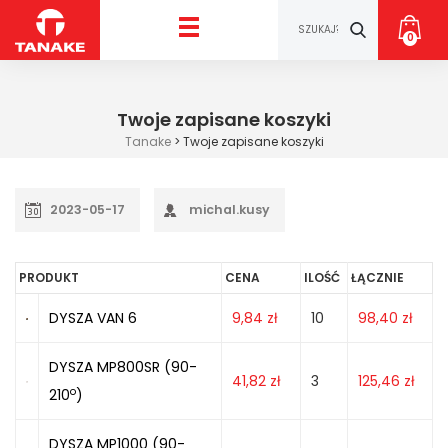
0
Twoje zapisane koszyki
Tanake
>
Twoje zapisane koszyki
2023-05-17
michal.kusy
PRODUKT
CENA
ILOŚĆ
ŁĄCZNIE
DYSZA VAN 6
9,84
zł
10
98,40
zł
DYSZA MP800SR (90-
41,82
zł
3
125,46
zł
o
210
)
DYSZA MP1000 (90-