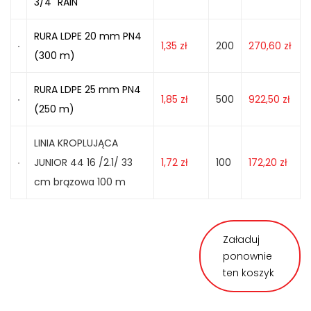
3/4" RAIN
RURA LDPE 20 mm PN4
1,35
zł
200
270,60
zł
(300 m)
RURA LDPE 25 mm PN4
1,85
zł
500
922,50
zł
(250 m)
LINIA KROPLUJĄCA
JUNIOR 44 16 /2.1/ 33
1,72
zł
100
172,20
zł
cm brązowa 100 m
Załaduj
ponownie
ten koszyk