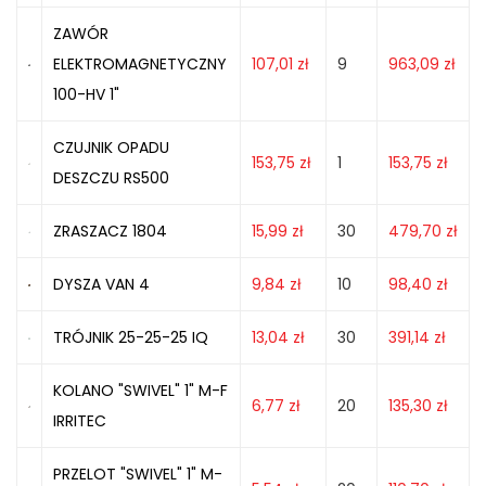
ZAWÓR
ELEKTROMAGNETYCZNY
107,01
zł
9
963,09
zł
100-HV 1"
CZUJNIK OPADU
153,75
zł
1
153,75
zł
DESZCZU RS500
ZRASZACZ 1804
15,99
zł
30
479,70
zł
DYSZA VAN 4
9,84
zł
10
98,40
zł
TRÓJNIK 25-25-25 IQ
13,04
zł
30
391,14
zł
KOLANO "SWIVEL" 1" M-F
6,77
zł
20
135,30
zł
IRRITEC
PRZELOT "SWIVEL" 1" M-