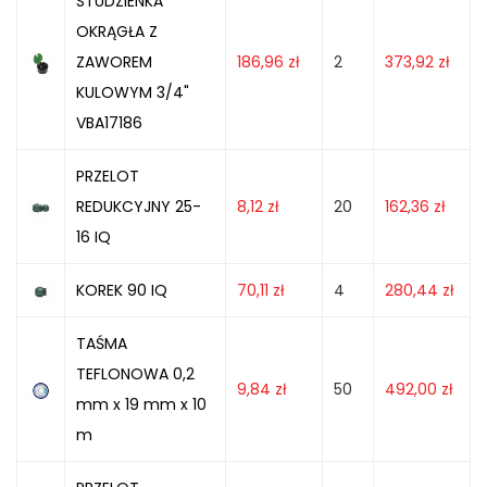
STUDZIENKA
OKRĄGŁA Z
ZAWOREM
186,96
zł
2
373,92
zł
KULOWYM 3/4"
VBA17186
PRZELOT
REDUKCYJNY 25-
8,12
zł
20
162,36
zł
16 IQ
KOREK 90 IQ
70,11
zł
4
280,44
zł
TAŚMA
TEFLONOWA 0,2
9,84
zł
50
492,00
zł
mm x 19 mm x 10
m