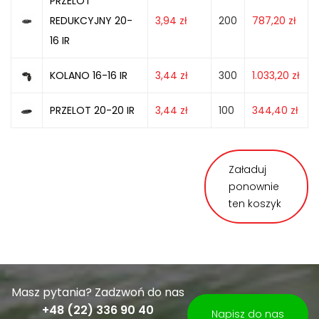
PRZELOT
REDUKCYJNY 20-
3,94
zł
200
787,20
zł
16 IR
KOLANO 16-16 IR
3,44
zł
300
1.033,20
zł
PRZELOT 20-20 IR
3,44
zł
100
344,40
zł
Załaduj
ponownie
ten koszyk
Masz pytania? Zadzwoń do nas
+48 (22) 336 90 40
Napisz do nas