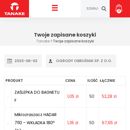
0
Twoje zapisane koszyki
Tanake
>
Twoje zapisane koszyki
2023-06-02
OGRODY OBRUŚNIK SP. Z O.O.
PRODUKT
CENA
ILOŚĆ
ŁĄCZNIE
ZAŚLEPKA DO BAGNETU
1,05
zł
50
52,28
zł
F
Mikrozraszacz HADAR
o
7110 - WKŁADKA 180
1,35
zł
50
67,65
zł