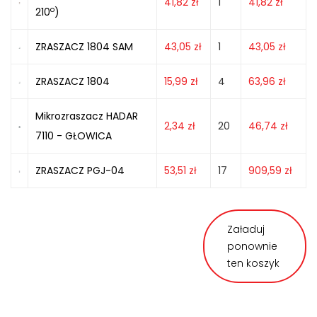
41,82
zł
1
41,82
zł
o
210
)
ZRASZACZ 1804 SAM
43,05
zł
1
43,05
zł
ZRASZACZ 1804
15,99
zł
4
63,96
zł
Mikrozraszacz HADAR
2,34
zł
20
46,74
zł
7110 - GŁOWICA
ZRASZACZ PGJ-04
53,51
zł
17
909,59
zł
Załaduj
ponownie
ten koszyk