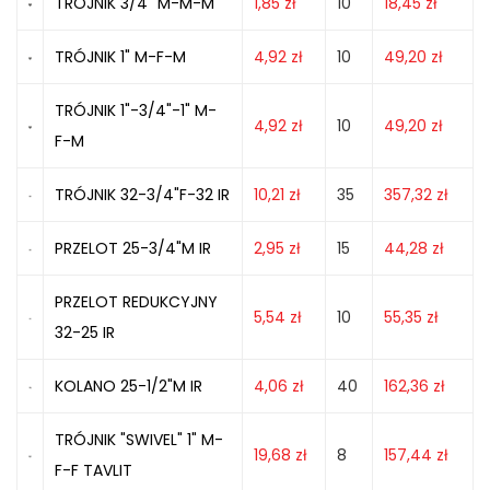
TRÓJNIK 3/4" M-M-M
1,85
zł
10
18,45
zł
TRÓJNIK 1" M-F-M
4,92
zł
10
49,20
zł
TRÓJNIK 1"-3/4"-1" M-
4,92
zł
10
49,20
zł
F-M
TRÓJNIK 32-3/4"F-32 IR
10,21
zł
35
357,32
zł
PRZELOT 25-3/4"M IR
2,95
zł
15
44,28
zł
PRZELOT REDUKCYJNY
5,54
zł
10
55,35
zł
32-25 IR
KOLANO 25-1/2"M IR
4,06
zł
40
162,36
zł
TRÓJNIK "SWIVEL" 1" M-
19,68
zł
8
157,44
zł
F-F TAVLIT