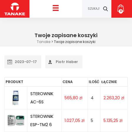
0
Twoje zapisane koszyki
Tanake
>
Twoje zapisane koszyki
2023-07-17
Piotr Haber
PRODUKT
CENA
ILOŚĆ
ŁĄCZNIE
STEROWNIK
565,80
zł
4
2.263,20
zł
AC-6S
STEROWNIK
1.027,05
zł
5
5.135,25
zł
ESP-TM2 6