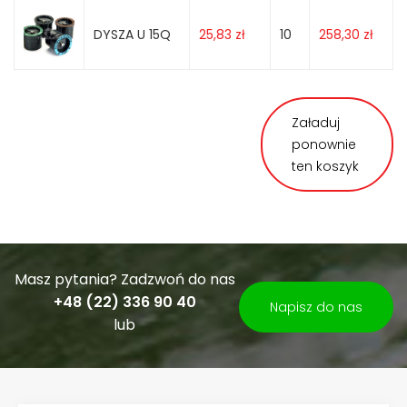
DYSZA U 15Q
25,83
zł
10
258,30
zł
Załaduj
ponownie
ten koszyk
Masz pytania? Zadzwoń do nas
+48 (22) 336 90 40
Napisz do nas
lub