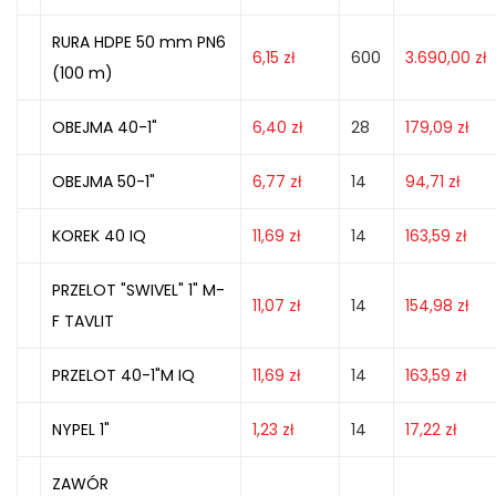
RURA HDPE 50 mm PN6
6,15
zł
600
3.690,00
zł
(100 m)
OBEJMA 40-1"
6,40
zł
28
179,09
zł
OBEJMA 50-1"
6,77
zł
14
94,71
zł
KOREK 40 IQ
11,69
zł
14
163,59
zł
PRZELOT "SWIVEL" 1" M-
11,07
zł
14
154,98
zł
F TAVLIT
PRZELOT 40-1"M IQ
11,69
zł
14
163,59
zł
NYPEL 1"
1,23
zł
14
17,22
zł
ZAWÓR