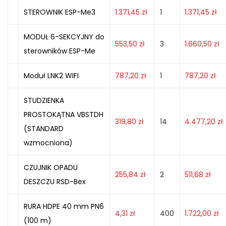
STEROWNIK ESP-Me3
1.371,45
zł
1
1.371,45
zł
MODUŁ 6-SEKCYJNY do
553,50
zł
3
1.660,50
zł
sterowników ESP-Me
Moduł LNK2 WIFI
787,20
zł
1
787,20
zł
STUDZIENKA
PROSTOKĄTNA VBSTDH
319,80
zł
14
4.477,20
zł
(STANDARD
wzmocniona)
CZUJNIK OPADU
255,84
zł
2
511,68
zł
DESZCZU RSD-Bex
RURA HDPE 40 mm PN6
4,31
zł
400
1.722,00
zł
(100 m)