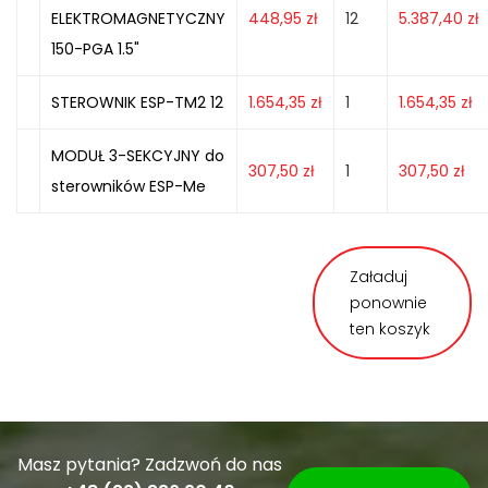
ELEKTROMAGNETYCZNY
448,95
zł
12
5.387,40
zł
150-PGA 1.5"
STEROWNIK ESP-TM2 12
1.654,35
zł
1
1.654,35
zł
MODUŁ 3-SEKCYJNY do
307,50
zł
1
307,50
zł
sterowników ESP-Me
Załaduj
ponownie
ten koszyk
Masz pytania? Zadzwoń do nas