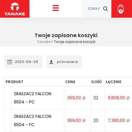
0
Twoje zapisane koszyki
Tanake
>
Twoje zapisane koszyki
2023-04-28
primavera
PRODUKT
CENA
ILOŚĆ
ŁĄCZNIE
ZRASZACZ FALCON
369,00
zł
32
11.808,00
zł
6504 - PC
ZRASZACZ FALCON
369,00
zł
20
7.380,00
zł
6504 - FC