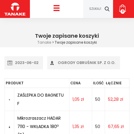
0
Twoje zapisane koszyki
Tanake
>
Twoje zapisane koszyki
2023-06-02
OGRODY OBRUŚNIK SP. Z O.O.
PRODUKT
CENA
ILOŚĆ
ŁĄCZNIE
ZAŚLEPKA DO BAGNETU
1,05
zł
50
52,28
zł
F
Mikrozraszacz HADAR
o
7110 - WKŁADKA 180
1,35
zł
50
67,65
zł