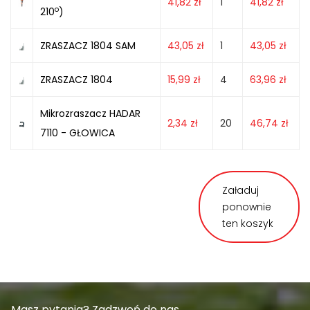
41,82
zł
1
41,82
zł
o
210
)
ZRASZACZ 1804 SAM
43,05
zł
1
43,05
zł
ZRASZACZ 1804
15,99
zł
4
63,96
zł
Mikrozraszacz HADAR
2,34
zł
20
46,74
zł
7110 - GŁOWICA
Załaduj
ponownie
ten koszyk
Masz pytania? Zadzwoń do nas