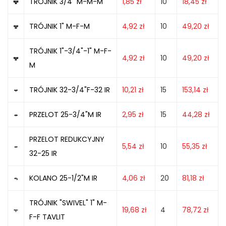
TRÓJNIK 3/4" M-M-M
1,85
zł
10
18,45
zł
TRÓJNIK 1" M-F-M
4,92
zł
10
49,20
zł
TRÓJNIK 1"-3/4"-1" M-F-
4,92
zł
10
49,20
zł
M
TRÓJNIK 32-3/4"F-32 IR
10,21
zł
15
153,14
zł
PRZELOT 25-3/4"M IR
2,95
zł
15
44,28
zł
PRZELOT REDUKCYJNY
5,54
zł
10
55,35
zł
32-25 IR
KOLANO 25-1/2"M IR
4,06
zł
20
81,18
zł
TRÓJNIK "SWIVEL" 1" M-
19,68
zł
4
78,72
zł
F-F TAVLIT