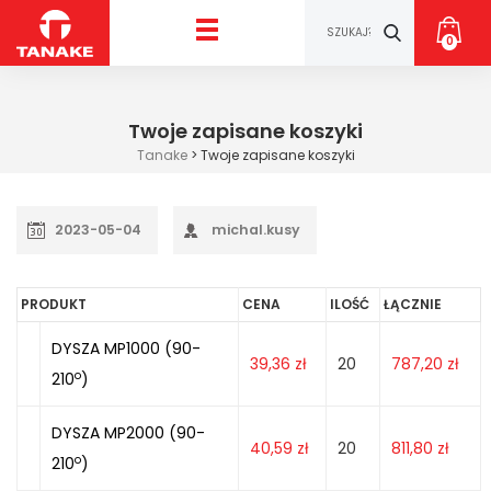
0
Twoje zapisane koszyki
Tanake
>
Twoje zapisane koszyki
2023-05-04
michal.kusy
PRODUKT
CENA
ILOŚĆ
ŁĄCZNIE
DYSZA MP1000 (90-
39,36
zł
20
787,20
zł
o
210
)
DYSZA MP2000 (90-
40,59
zł
20
811,80
zł
o
210
)