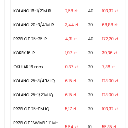
KOLANO 16-1/2"M IR
2,58
zł
40
103,32
zł
KOLANO 20-3/4"M IR
3,44
zł
20
68,88
zł
PRZELOT 25-25 IR
4,31
zł
40
172,20
zł
KOREK 16 IR
1,97
zł
20
39,36
zł
OKULAR 16 mm
0,37
zł
20
7,38
zł
KOLANO 25-3/4"M IQ
6,15
zł
20
123,00
zł
KOLANO 25-1/2"M IQ
6,15
zł
20
123,00
zł
PRZELOT 25-1"M IQ
5,17
zł
20
103,32
zł
PRZELOT "SWIVEL" 1" M-
5,54
zł
10
55,35
zł