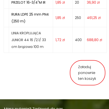
PRZELOT 16-3/4"M IR
1,85
zł
20
36,90
zł
RURA LDPE 25 mm PN4
1,85
zł
250
461,25
zł
(250 m)
LINIA KROPLUJĄCA
JUNIOR 44 16 /2.1/ 33
1,72
zł
400
688,80
zł
cm brązowa 100 m
Załaduj
ponownie
ten koszyk
Masz pytania? Zadzwoń do nas