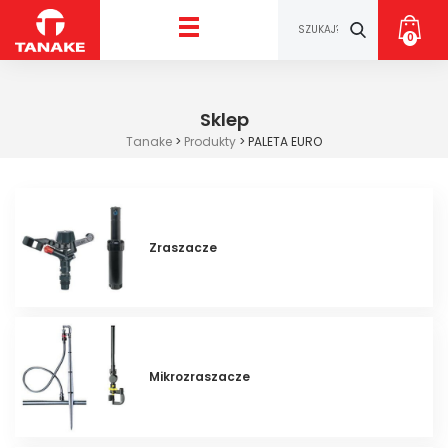
0
Sklep
Tanake
>
Produkty
>
PALETA EURO
Zraszacze
Mikrozraszacze