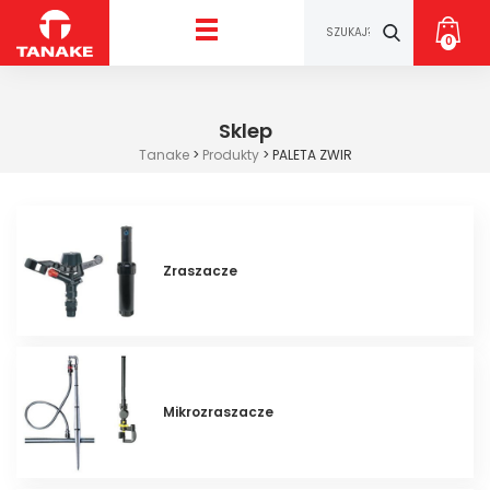
0
Sklep
Tanake
>
Produkty
>
PALETA ZWIR
Zraszacze
Mikrozraszacze